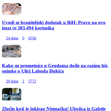
Uvodi se braniteljski dodatak u BiH: Pravo na ovo
imat će 383.494 korisnika
24 dana
0
6556
Kako su prometnice u Grudama došle na razinu hit-
snimke o Ulici Labuda Đukića
29 dana
2
5772
Zločin koji je šokirao Njemačku! Ubojica iz Gabele