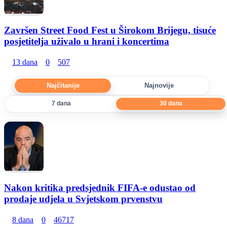
Završen Street Food Fest u Širokom Brijegu, tisuće
posjetitelja uživalo u hrani i koncertima
13 dana
0
507
Najčitanije
Najnovije
7 dana
30 dana
Nakon kritika predsjednik FIFA-e odustao od
prodaje udjela u Svjetskom prvenstvu
8 dana
0
46717