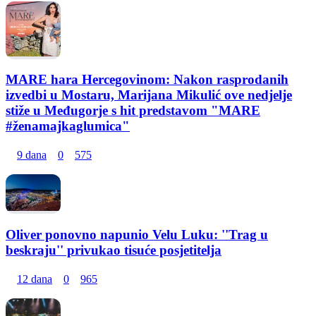
MARE hara Hercegovinom: Nakon rasprodanih
izvedbi u Mostaru, Marijana Mikulić ove nedjelje
stiže u Međugorje s hit predstavom "MARE
#ženamajkaglumica"
9 dana
0
575
Oliver ponovno napunio Velu Luku: ''Trag u
beskraju'' privukao tisuće posjetitelja
12 dana
0
965