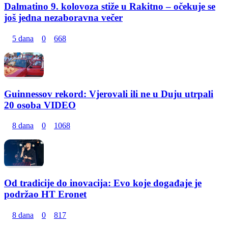
Dalmatino 9. kolovoza stiže u Rakitno – očekuje se
još jedna nezaboravna večer
5 dana
0
668
Guinnessov rekord: Vjerovali ili ne u Duju utrpali
20 osoba VIDEO
8 dana
0
1068
Od tradicije do inovacija: Evo koje događaje je
podržao HT Eronet
8 dana
0
817