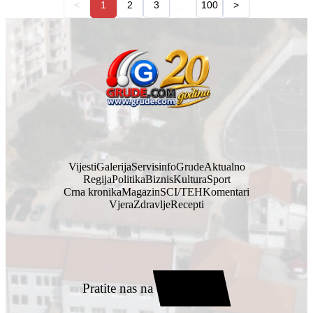
<
1
2
3
...
100
>
Vijesti
Galerija
Servisinfo
Grude
Aktualno
Regija
Politika
Biznis
Kultura
Sport
Crna kronika
Magazin
SCI/TEH
Komentari
Vjera
Zdravlje
Recepti
Pratite nas na