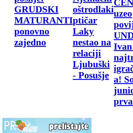
CE
oštrodlaki
GRUDSKI
uzeo
ptičar
MATURANTI
povi
Laky
ponovno
UND
nestao na
zajedno
Ivan
relaciji
najtr
Ljubuški
igra
- Posušje
a! So
juni
prva