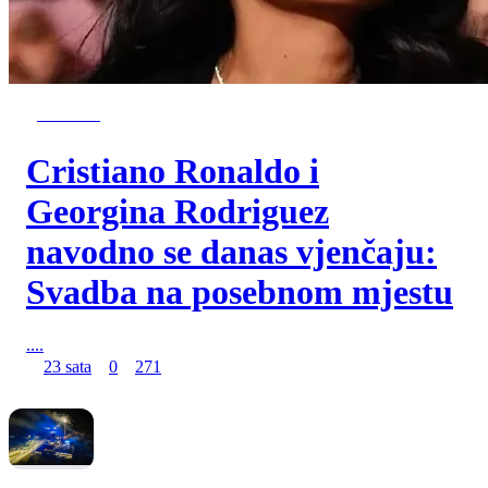
NAJNOVIJE
Cristiano Ronaldo i
Georgina Rodriguez
navodno se danas vjenčaju:
Svadba na posebnom mjestu
....
23 sata
0
271