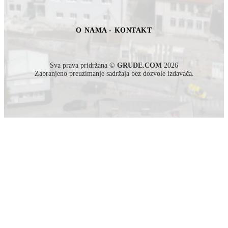
O NAMA - KONTAKT
Sva prava pridržana ©
GRUDE.COM
2026
Zabranjeno preuzimanje sadržaja bez dozvole izdavača.