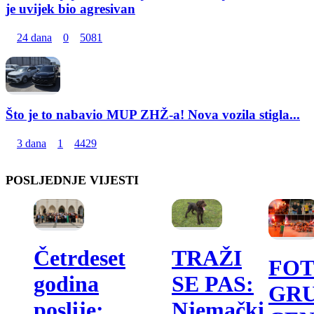
je uvijek bio agresivan
24 dana
0
5081
Što je to nabavio MUP ZHŽ-a! Nova vozila stigla...
3 dana
1
4429
POSLJEDNJE VIJESTI
TRAŽI
Četrdeset
FOT
SE PAS:
godina
GR
Njemački
poslije: