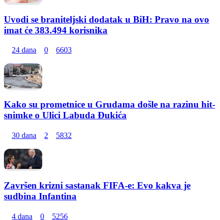
Uvodi se braniteljski dodatak u BiH: Pravo na ovo
imat će 383.494 korisnika
24 dana
0
6603
Kako su prometnice u Grudama došle na razinu hit-
snimke o Ulici Labuda Đukića
30 dana
2
5832
Završen krizni sastanak FIFA-e: Evo kakva je
sudbina Infantina
4 dana
0
5256