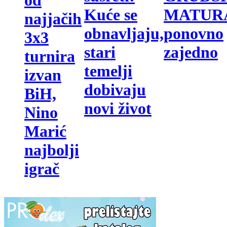
MATUR
Kuće se
najjačih
ponovno
obnavljaju,
3x3
zajedno
stari
turnira
temelji
izvan
dobivaju
BiH,
novi život
Nino
Marić
najbolji
igrač