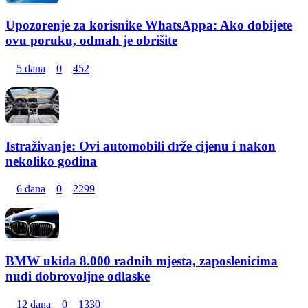
Upozorenje za korisnike WhatsAppa: Ako dobijete
ovu poruku, odmah je obrišite
5 dana
0
452
Istraživanje: Ovi automobili drže cijenu i nakon
nekoliko godina
6 dana
0
2299
BMW ukida 8.000 radnih mjesta, zaposlenicima
nudi dobrovoljne odlaske
12 dana
0
1330