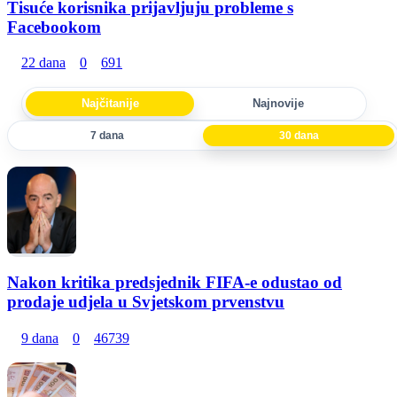
Tisuće korisnika prijavljuju probleme s
Facebookom
22 dana
0
691
Najčitanije
Najnovije
7 dana
30 dana
Nakon kritika predsjednik FIFA-e odustao od
prodaje udjela u Svjetskom prvenstvu
9 dana
0
46739