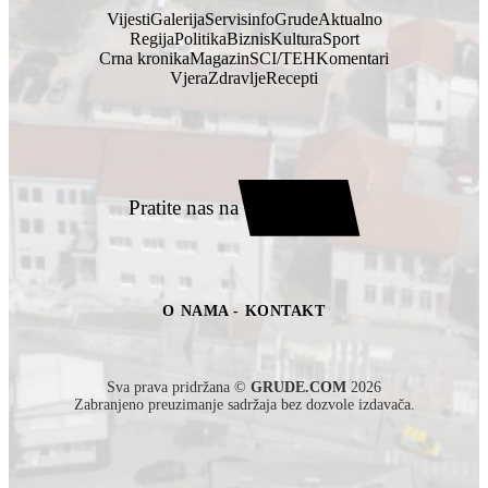
Vijesti
Galerija
Servisinfo
Grude
Aktualno
Regija
Politika
Biznis
Kultura
Sport
Crna kronika
Magazin
SCI/TEH
Komentari
Vjera
Zdravlje
Recepti
Pratite nas na
O NAMA - KONTAKT
Sva prava pridržana ©
GRUDE.COM
2026
Zabranjeno preuzimanje sadržaja bez dozvole izdavača.