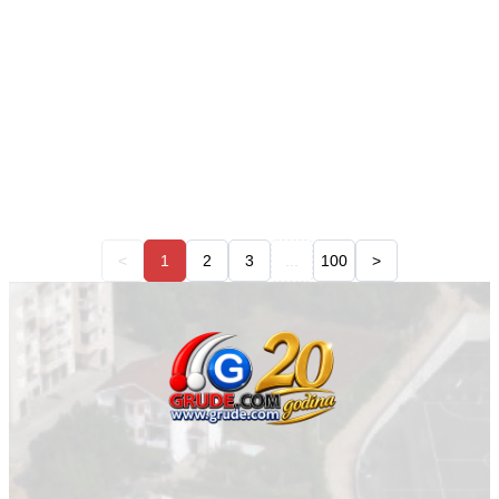
<
1
2
3
...
100
>