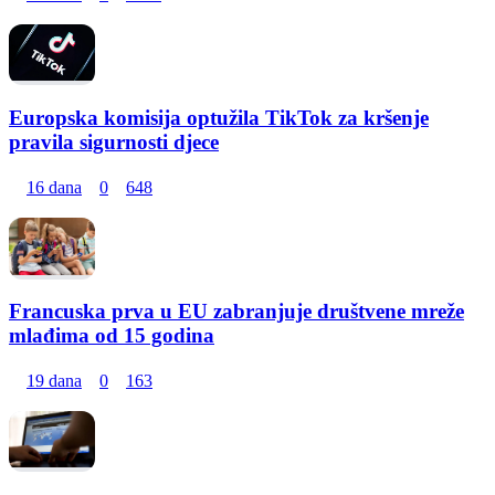
Europska komisija optužila TikTok za kršenje
pravila sigurnosti djece
16 dana
0
648
Francuska prva u EU zabranjuje društvene mreže
mlađima od 15 godina
19 dana
0
163